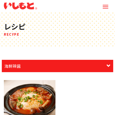
M
e
n
レシピ
u
RECYPE
海鮮辣醤