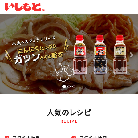
M
e
前
次
n
へ
へ
u
人気のレシピ
RECIPE
スタミナ焼き
スタミナ焼肉